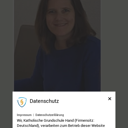
Datenschutz
Liebe Schülerinnern und Schüler, liebe Eltern,
Impressum
|
Datenschutzerklärung
mein Name ist Kerstin Schneider. Seit Oktober
Wir, Katholische Grundschule Hand (Firmensitz:
2023 bin ich im Auftrag der Katholischen
Deutschland), verarbeiten zum Betrieb dieser Website