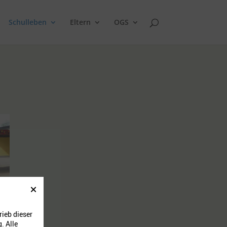
Schulleben
Eltern
OGS
ieb dieser
. Alle