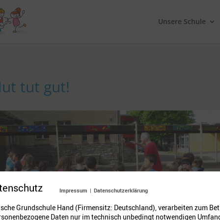
Unsere Schule
ut tut gut!
tenschutz
Impressum
|
Datenschutzerklärung
ische Grundschule Hand (Firmensitz: Deutschland), verarbeiten zum Betr
rsonenbezogene Daten nur im technisch unbedingt notwendigen Umfang