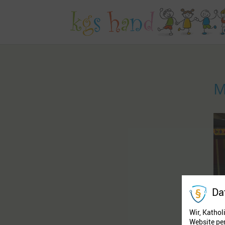
M
Da
Wir, Kathol
Website pe