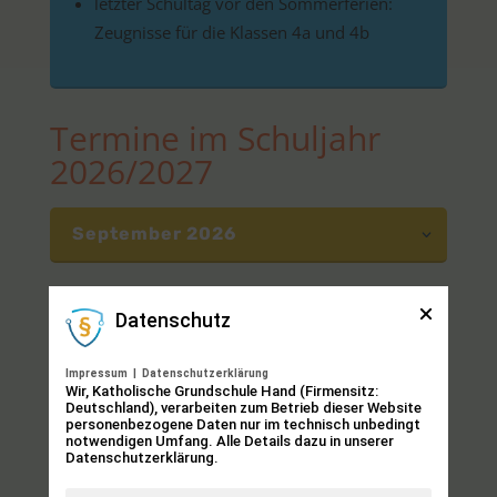
letzter Schultag vor den Sommerferien:
Zeugnisse für die Klassen 4a und 4b
Termine im Schuljahr
2026/2027
September 2026
Datenschutz
Vergangene Termine
Impressum
|
Datenschutzerklärung
Wir, Katholische Grundschule Hand (Firmensitz:
Deutschland), verarbeiten zum Betrieb dieser Website
August 2025
personenbezogene Daten nur im technisch unbedingt
notwendigen Umfang. Alle Details dazu in unserer
Datenschutzerklärung.