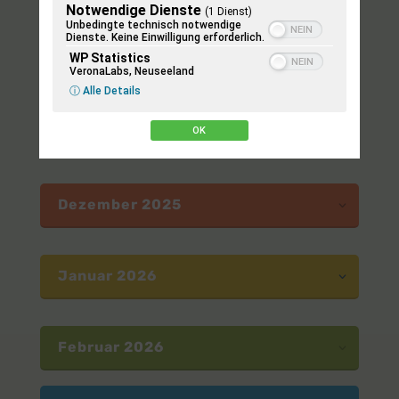
September 2025
Notwendige Dienste
(1 Dienst)
Unbedingte technisch notwendige
Dienste. Keine Einwilligung erforderlich.
WP Statistics
Oktober 2025
VeronaLabs, Neuseeland
ⓘ Alle Details
November 2025
OK
Dezember 2025
Januar 2026
Februar 2026